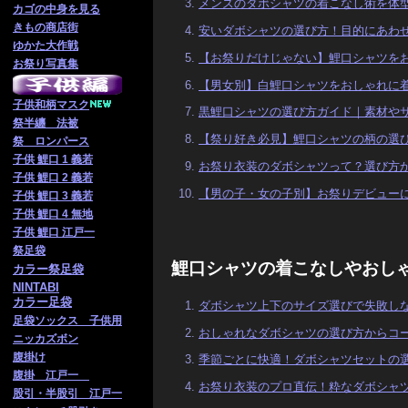
メンズのダボシャツの着こなし術を体
カゴの中身を見る
きもの商店街
安いダボシャツの選び方！目的にあわ
ゆかた大作戦
【お祭りだけじゃない】鯉口シャツを
お祭り写真集
【男女別】白鯉口シャツをおしゃれに
子供
和柄マスク
黒鯉口シャツの選び方ガイド｜素材や
祭半纏 法被
【祭り好き必見】鯉口シャツの柄の選
祭 ロンパース
子供 鯉口 1 義若
お祭り衣装のダボシャツって？選び方
子供 鯉口 2 義若
【男の子・女の子別】お祭りデビュー
子供 鯉口 3 義若
子供 鯉口 4 無地
子供 鯉口 江戸一
祭足袋
鯉口シャツの着こなしやおし
カラー祭足袋
NINTABI
カラー足袋
ダボシャツ上下のサイズ選びで失敗し
足袋ソックス 子供用
おしゃれなダボシャツの選び方からコ
ニッカズボン
腹掛け
季節ごとに快適！ダボシャツセットの
腹掛 江戸一
お祭り衣装のプロ直伝！粋なダボシャ
股引・半股引 江戸一