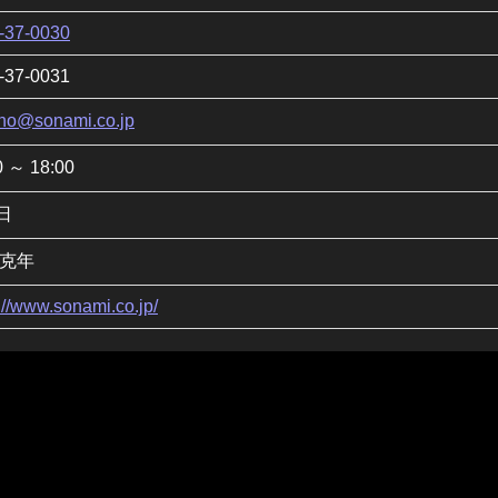
-37-0030
-37-0031
no@sonami.co.jp
0 ～ 18:00
日
 克年
://www.sonami.co.jp/