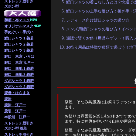
ストレッチ股引き
鯉口シャツの着こなし方とは？快適で
ズボン型
鯉口シャツの上手な選び方：担ぎ手・
レディース向け鯉口シャツの選び方
和柄・布マスク
オリジナルマスク
メンズ用鯉口シャツの選び方！イベン
手ぬぐい・手拭い
通販で賢くお祭り用品をゲット！購入
鯉口シャツ 1 義若
鯉口シャツ 2 義若
お祭り用品は特徴や種類で選ぼう！地
鯉口シャツ 3 義若
鯉口 東京 いろは
鯉口 東京 江戸一
鯉口 無地 1 義若
鯉口 無地 2 義若
ダボシャツ 1 義若
ダボシャツ 2 義若
腹巻・はらまき
腹掛
祭屋 そなみ呉服店はお祭りファッショ
腹掛 江戸一
ます。
股引 江戸一
お祭りは雰囲気を楽しむのもおすすめで
半股引 江戸一
ます。特に神輿を担いだり山車や屋台を
ストレッチ股引き
ズボン型 義若
祭屋 そなみ呉服店は鯉口シャツ・ダボ
ストレッチ股引き
す。お祭りをさらに盛り上げるファッシ