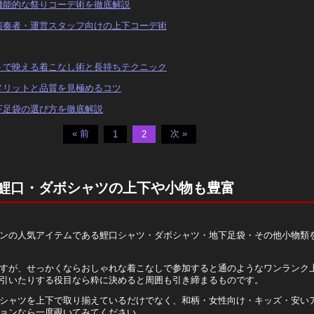
機能的な祭りコーデ術を徹底解説
演奏者・運営スタッフ向けの上下コーデ術
トで映える着こなし術と長持ちテクニック
メリットと品質を見極めるコツ
下足袋の選び方を徹底解説
« 前
次 »
1
2
鯉口・ダボシャツの上下や小物も豊富
ンの人気アイテムである鯉口シャツ・ダボシャツ・地下足袋・その他小物類
すが、せっかくならおしゃれな着こなしで参加すると通のようなワンランク
引いたりする役目なら粋に決めると周囲も引き締まるものです。
シャツを上下で取り揃えているだけでなく、和柄・女性向け・キッズ・安い
ョンなら一度覗いてみてください。