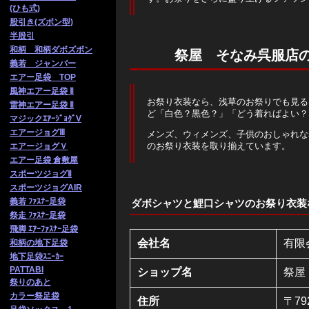
(ひも式)
股引き(ズボン型)
半股引
和柄 和柄ダボズボン
祭屋 そなみ呉服店
義若 ジャンバー
エアー足袋 TOP
風神エアー足袋 Ⅱ
お祭り衣装なら、浅草のお祭りでも見る
雷神エアー足袋 Ⅱ
ど「白色？黒色？」「どう着ればよい？
マジックｴｱｰｼﾞｮｸﾞV
エアージョグⅢ
メンズ、ウィメンズ、子供のおしゃれな
のお祭り衣装を取り揃えています。
エアージョグＶ
エアー足袋 倉敷屋
スポーツジョグⅡ
スポーツジョグAIR
義若 ﾌｧｽﾅｰ足袋
ダボシャツと鯉口シャツのお祭り衣装
祭走 ﾌｧ
ｽﾅｰ足袋
飛脚 ｴｱｰﾌｧｽﾅｰ足袋
会社名
有限
和柄の地下足袋
地下足袋ｽﾆｰｶｰ
PATTABI
ショップ名
祭屋
祭りのあと
カラー祭足袋
住所
〒79