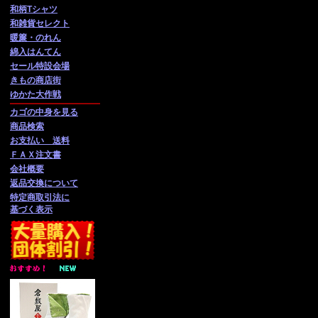
和柄Tシャツ
和雑貨セレクト
暖簾・のれん
綿入はんてん
セール特設会場
きもの商店街
ゆかた大作戦
カゴの中身を見る
商品検索
お支払い 送料
ＦＡＸ注文書
会社概要
返品交換について
特定商取引法に
基づく表示