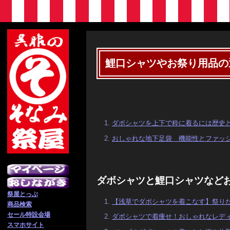
鯉口シャツやお祭り用品の
ダボシャツを上下で粋に着るには歴史
おしゃれな地下足袋 機能性とファッ
ダボシャツと鯉口シャツなど
祭屋とっぷ
【浅草でダボシャツを着こなす】祭り
商品検索
セール特設会場
ダボシャツで着痩せ！おしゃれなレデ
スマホサイト