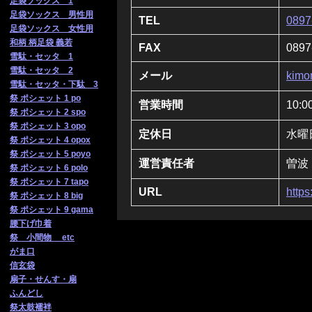
足袋ソックス 1
足袋ソックス 男性用
TEL
0897
足袋ソックス 女性用
和柄 柄足袋 義若
FAX
0897
雪駄・セッタ 1
雪駄・セッタ 2
メール
kimo
雪駄・セッタ・下駄 3
祭 ポシェット 1 po
営業時間
10:0
祭 ポシェット 2 spo
祭 ポシェット 3 opo
定休日
水曜
祭 ポシェット 4 opox
祭 ポシェット 5 poyo
運営責任者
曽波
祭 ポシェット 6 polo
祭 ポシェット 7 tapo
URL
https
祭 ポシェット 8 big
祭 ポシェット 9 gama
腰下げ巾着
祭 小間物 etc
がま口
信玄袋
扇子・せんす・扇
ふんどし
祭太鼓襦袢