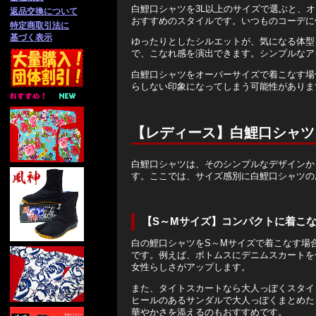
白鯉口シャツを3L以上のサイズで選ぶと、
返品交換について
おすすめのスタイルです。いつものコーデに
特定商取引法に
基づく表示
ゆったりとしたシルエットが、気になる体型
で、こなれ感を演出できます。シンプルなア
白鯉口シャツをオーバーサイズで着こなす場
らしない印象になってしまう可能性がありま
【レディース】白鯉口シャツ
白鯉口シャツは、そのシンプルなデザインか
す。ここでは、サイズ感別に白鯉口シャツの
【S～Mサイズ】コンパクトに着こ
白の鯉口シャツをS～Mサイズで着こなす場
です。例えば、ボトムスにデニムスカートを
女性らしさがアップします。
また、タイトスカートなら大人っぽくスタイ
ヒールのあるサンダルで大人っぽくまとめた
華やかさを添えるのもおすすめです。