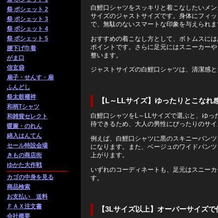
白鯉口シャツをスッキリと着こなしたいメン
祭 ポシェット 2
サイズのジャストサイズです。身体にフィッ
祭 ポシェット 3
で、無駄のないスマートな印象を与えられま
祭 ポシェット 4
おすすめの着こなし方として、ボトムスには
祭 ポシェット 5
ポイントです。さらに足元にはスニーカーや
腰下げ巾着
整います。
がま口
信玄袋
ジャストサイズの白鯉口シャツは、清潔感と
扇子・せんす・扇
ふんどし
祭太鼓襦袢
【L～LLサイズ】ゆったりとこなれ
和柄Tシャツ
白鯉口シャツをL～LLサイズで選ぶと、ゆ
和雑貨セレクト
待できるため、大人の男性にぴったりのサイ
暖簾・のれん
綿入はんてん
例えば、白鯉口シャツに黒のスキニーパンツ
セール特設会場
になります。また、ベージュのワイドパンツ
上がります。
きもの商店街
ゆかた大作戦
いずれのコーディネートも、足元はスニーカ
カゴの中身を見る
す。
商品検索
お支払い 送料
ＦＡＸ注文書
【3Lサイズ以上】オーバーサイズで
会社概要