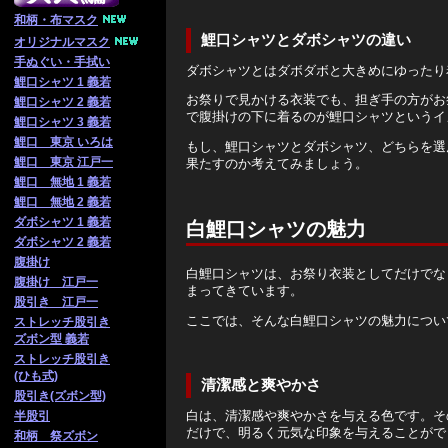
和柄・布マスク
鯉口シャツとダボシャツの違い
オリジナルマスク
手ぬぐい・手拭い
ダボシャツとはダボダボと大きめにゆったり
鯉口シャツ 1 義若
お祭りで見かける衣装でも、担ぎ手の方がお
鯉口シャツ 2 義若
で腹掛けの下に着るのが鯉口シャツというイ
鯉口シャツ 3 義若
鯉口 東京 いろは
もし、鯉口シャツとダボシャツ、どちらを選
鯉口 東京 江戸一
果たすのか考えてみましょう。
鯉口 無地 1 義若
鯉口 無地 2 義若
ダボシャツ 1 義若
白鯉口シャツの魅力
ダボシャツ 2 義若
腹掛け
白鯉口シャツは、お祭り衣装としてだけでな
腹掛け 江戸一
まってきています。
股引き 江戸一
ここでは、そんな白鯉口シャツの魅力につい
ストレッチ股引き
ズボン型 義若
ストレッチ股引き
(ひも式)
清潔感と爽やかさ
股引き(ズボン型)
白は、清潔感や爽やかさを与える色です。そ
半股引
だけで、明るく元気な印象を与えることがで
和柄 祭ズボン