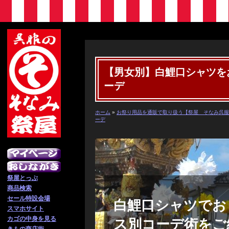
【男女別】白鯉口シャツを
ーデ
ホーム
»
お祭り用品を通販で取り扱う【祭屋 そなみ呉服
ーデ
祭屋とっぷ
商品検索
セール特設会場
白鯉口シャツでお
スマホサイト
カゴの中身を見る
ス別コーデ術をご