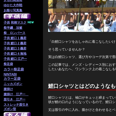
きもの商店街
ゆかた大作戦
お祭り写真集
子供
和柄マスク
祭半纏 法被
祭 ロンパース
子供 鯉口 1 義若
「白鯉口シャツをおしゃれに着こなしたいけ
子供 鯉口 2 義若
子供 鯉口 3 義若
そう思っていませんか？
子供 鯉口 4 無地
実は白鯉口シャツ、選び方やコーデ次第で普
子供 鯉口 江戸一
祭足袋
この記事では、メンズ・レディース別におす
したいあなたへ、ワンランク上の着こなしを
カラー祭足袋
NINTABI
カラー足袋
ニッカズボン
鯉口シャツとはどのようなも
腹掛け
腹掛け 江戸一
鯉口シャツとは、袖口がキュッと締まってい
股引き 江戸一
状が鯉の口のようになっているので、鯉口シ
ストレッチ股引き
ズボン型
丈は股引の中に入れ、腹かけと合わせるとベ