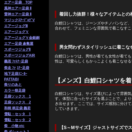
エアー足袋 TOP
風神エアー足袋 Ⅱ
着回し力抜群！様々なアイテムとの
雷神エアー足袋 Ⅱ
マジックｴｱｰｼﾞｮｸﾞV
白鯉口シャツは、ジーンズやチノパンなど、
エアージョグⅢ
合わせて、フェミニンな雰囲気で着こなすこ
エアージョグＶ
エアージョグＶ金銀銅
エアー足袋 倉敷屋
男女問わずスタイリッシュに着こな
スポーツジョグⅡ
スポーツジョグAIR
白鯉口シャツは、男性が着ても女性が着ても
性は、可愛らしくもかっこよくも着こなせる
義若 ﾌｧｽﾅｰ足袋
祭走 ﾌｧ
ｽﾅｰ足袋
地下足袋ｽﾆｰｶｰ
【メンズ】白鯉口シャツを着
PATTABI
祭りのあと
カラー祭足袋
白鯉口シャツは、サイズ選びによって雰囲気
足袋ソックス 1
す。体型に合ったサイズを選ぶことで、より
足袋ソックス 2
き出せます。ここでは、サイズ感別に分けて
和柄 柄足袋 義若
していきます。
雪駄・セッタ 1
雪駄・セッタ 2
祭 小物 etc
【S～Mサイズ】ジャストサイズで
祭 ポシェット 1