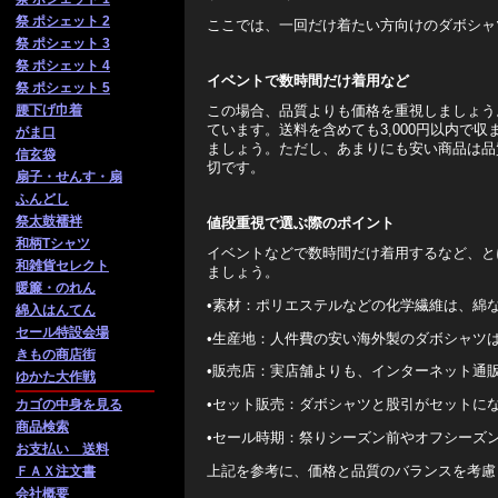
祭 ポシェット 2
ここでは、一回だけ着たい方向けのダボシャ
祭 ポシェット 3
祭 ポシェット 4
イベントで数時間だけ着用など
祭 ポシェット 5
腰下げ巾着
この場合、品質よりも価格を重視しましょう
ています。送料を含めても3,000円以内で
がま口
ましょう。ただし、あまりにも安い商品は品
信玄袋
切です。
扇子・せんす・扇
ふんどし
祭太鼓襦袢
値段重視で選ぶ際のポイント
和柄Tシャツ
イベントなどで数時間だけ着用するなど、と
和雑貨セレクト
ましょう。
暖簾・のれん
•素材：ポリエステルなどの化学繊維は、綿
綿入はんてん
セール特設会場
•生産地：人件費の安い海外製のダボシャツ
きもの商店街
•販売店：実店舗よりも、インターネット通
ゆかた大作戦
•セット販売：ダボシャツと股引がセットに
カゴの中身を見る
商品検索
•セール時期：祭りシーズン前やオフシーズ
お支払い 送料
上記を参考に、価格と品質のバランスを考慮
ＦＡＸ注文書
会社概要