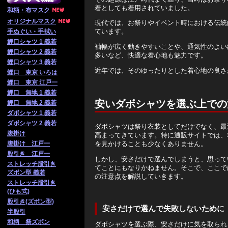
着としても着用されていました。
和柄・布マスク
オリジナルマスク
現代では、お祭りやイベント時における伝統
ています。
手ぬぐい・手拭い
鯉口シャツ 1 義若
袖幅が広く動きやすいことや、通気性のよい
鯉口シャツ 2 義若
多いなど、快適な着心地も魅力です。
鯉口シャツ 3 義若
近年では、そのゆったりとした着心地の良さ
鯉口 東京 いろは
鯉口 東京 江戸一
鯉口 無地 1 義若
安いダボシャツを選ぶ上での
鯉口 無地 2 義若
ダボシャツ 1 義若
ダボシャツ 2 義若
ダボシャツは祭り衣装としてだけでなく、最
腹掛け
高まってきています。特に通販サイトでは、
を見かけることも少なくありません。
腹掛け 江戸一
股引き 江戸一
しかし、安さだけで選んでしまうと、思って
ストレッチ股引き
てことにもなりかねません。そこで、ここで
ズボン型 義若
の注意点を解説していきます。
ストレッチ股引き
(ひも式)
股引き(ズボン型)
安さだけで選んで失敗しないために
半股引
和柄 祭ズボン
ダボシャツを選ぶ際、安さだけに気を取られ