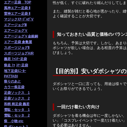
エアー足袋 TOP
性が低く、すぐに破れたり縮んだりしてしま
風神エアー足袋 Ⅱ
また、縫製が雑だと着心地が悪かったり、縫
雷神エアー足袋 Ⅱ
よく確認することが大切です。
マジックｴｱｰｼﾞｮｸﾞV
エアージョグⅢ
エアージョグＶ
知っておきたい品質と価格のバラン
エアージョグＶ金銀銅
エアー足袋 倉敷屋
もちろん、予算は大切です。しかし、あまり
ボシャツが欲しい場合は、ある程度の予算は
スポーツジョグⅡ
びましょう。
スポーツジョグAIR
義若 ﾌｧｽﾅｰ足袋
祭走 ﾌｧ
ｽﾅｰ足袋
【目的別】安いダボシャツの
地下足袋ｽﾆｰｶｰ
PATTABI
祭りのあと
ダボシャツと一口に言っても、用途は様々で
カラー祭足袋
いくお祭りができるでしょう。
足袋ソックス 1
足袋ソックス 2
和柄 柄足袋 義若
一回だけ着たい方向け
雪駄・セッタ 1
ダボシャツを着る機会は年に一度しかない、
雪駄・セッタ 2
い」「コスプレイベントで一度だけ着たい」
祭 小物 etc
する必要はありません。
祭 ポシェット 1