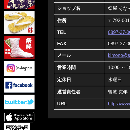
ショップ名
祭屋 そな
住所
〒792-0
TEL
0897-37-0
FAX
0897-37-0
メール
kimono@so
営業時間
10:00 ～ 1
定休日
水曜日
運営責任者
曽波 克年
URL
https://ww