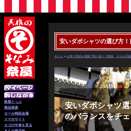
安いダボシャツの選び方！
ホーム
»
お祭り用品を通販で取り扱う【祭屋 そなみ呉服
祭屋とっぷ
安いダボシャツ選
商品検索
セール特設会場
のバランスをチェ
スマホサイト
カゴの中身を見る