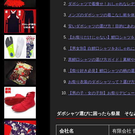
ダボシャツで着痩せ！おしゃれなレデ
メンズのダボシャツの着こなし術を体
安いダボシャツの選び方！目的にあわ
【お祭りだけじゃない】鯉口シャツを
【男女別】白鯉口シャツをおしゃれに
黒鯉口シャツの選び方ガイド｜素材や
【祭り好き必見】鯉口シャツの柄の選
お祭り衣装のダボシャツって？選び方
【男の子・女の子別】お祭りデビュー
ダボシャツ選びに困ったら祭屋 そな
会社名
有限会社 