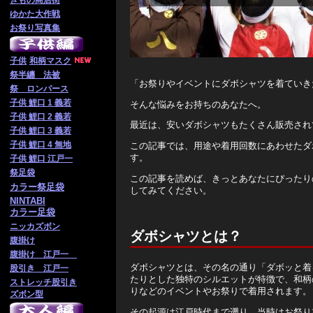
きもの商店街
ゆかた大作戦
お祭り写真集
子供
和柄マスク
祭半纏 法被
「お祭りやイベントにダボシャツを着ていき
祭 ロンパース
子供 鯉口 1 義若
そんな悩みをお持ちのあなたへ。
子供 鯉口 2 義若
最近は、安いダボシャツもたくさん販売され
子供 鯉口 3 義若
子供 鯉口 4 無地
この記事では、用途や着用回数にあわせたダ
す。
子供 鯉口 江戸一
祭足袋
この記事を読めば、きっとあなたにぴったり
カラー祭足袋
してみてください。
NINTABI
カラー足袋
ニッカズボン
ダボシャツとは？
腹掛け
腹掛け 江戸一
ダボシャツとは、その名の通り「ダボッと着
股引き 江戸一
たりとした独特のシルエットが特徴で、和柄
ストレッチ股引き
りなどのイベントやお祭りで着用されます。
ズボン型
その起源は江戸時代まで遡り、当時はお祭り