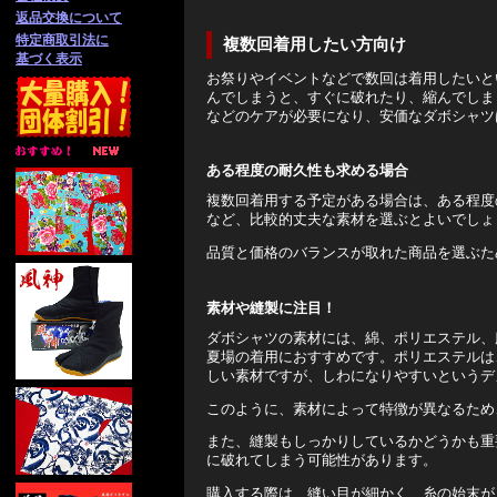
返品交換について
特定商取引法に
複数回着用したい方向け
基づく表示
お祭りやイベントなどで数回は着用したいと
んでしまうと、すぐに破れたり、縮んでしま
などのケアが必要になり、安価なダボシャツ
ある程度の耐久性も求める場合
複数回着用する予定がある場合は、ある程度
など、比較的丈夫な素材を選ぶとよいでしょ
品質と価格のバランスが取れた商品を選ぶた
素材や縫製に注目！
ダボシャツの素材には、綿、ポリエステル、
夏場の着用におすすめです。ポリエステルは
しい素材ですが、しわになりやすいというデ
このように、素材によって特徴が異なるため
また、縫製もしっかりしているかどうかも重
に破れてしまう可能性があります。
購入する際は、縫い目が細かく、糸の始末が