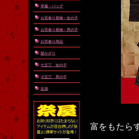
草履・バッグ
お宮参り着物・女の子
お宮参り着物・男の子
お宮参り用品
髪かざり
七五三 女の子
七五三 男の子
足袋
富をもたら