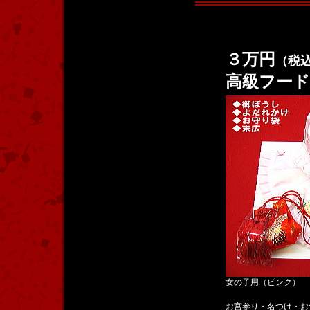
３万円
（税
高級フー
女の子用（ピンク）
お宮参り・名つけ・お