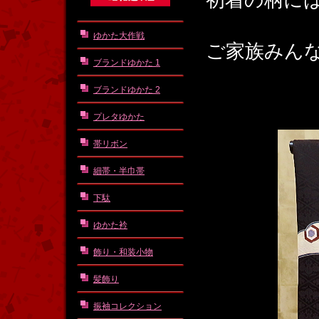
初着の柄に
ゆかた大作戦
ご家族みん
ブランドゆかた 1
ブランドゆかた 2
プレタゆかた
帯リボン
細帯・半巾帯
下駄
ゆかた衿
飾り・和装小物
髪飾り
振袖コレクション