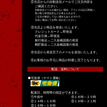
②当店からの自動送信メールでご注文内容を
ご確認ください。
自動送信メールが届かない場合、アドレスの記入間違い、
受け取り拒否設定などが考えられます。
ご注文が確定してない場合もありますので、
当店に電話にてお問い合わせください。
③当店より商品を発送いたします。
クレジットカード→即発送
代金引換→即発送
銀行振込→ご入金確認後の発送
郵貯振込→ご入金確認後の発送
④当店から発送完了のメールを送信いたします。
⑤お客様のお手元に商品が到着し完了となります。
配送、送料について
◆宅急便（ヤマト運輸）
配達日、時間帯の指定ができます。
①午前中 ④１８時～２０時
②１４時～１６時 ⑤１９時～２１時
③１６時～１８時