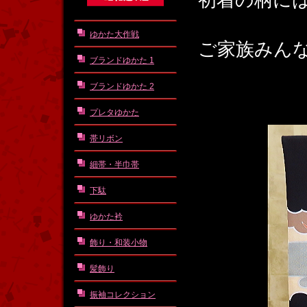
初着の柄に
ゆかた大作戦
ご家族みん
ブランドゆかた 1
ブランドゆかた 2
プレタゆかた
帯リボン
細帯・半巾帯
下駄
ゆかた衿
飾り・和装小物
髪飾り
振袖コレクション