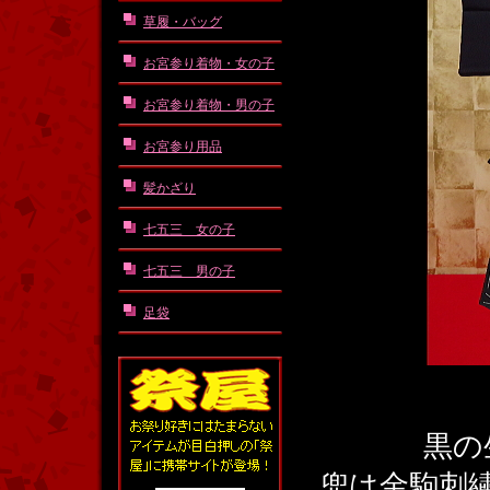
草履・バッグ
お宮参り着物・女の子
お宮参り着物・男の子
お宮参り用品
髪かざり
七五三 女の子
七五三 男の子
足袋
黒の
兜は金駒刺