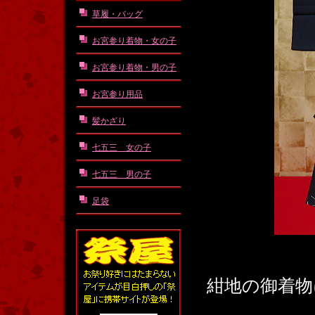
草履・バッグ
お宮参り着物・女の子
お宮参り着物・男の子
お宮参り用品
髪かざり
七五三 女の子
七五三 男の子
足袋
紺地の御着物