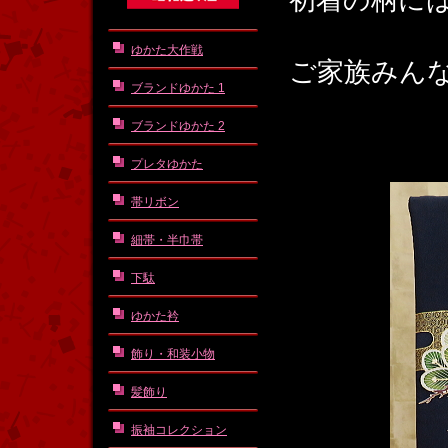
初着の柄に
ゆかた大作戦
ご家族みん
ブランドゆかた 1
ブランドゆかた 2
プレタゆかた
帯リボン
細帯・半巾帯
下駄
ゆかた衿
飾り・和装小物
髪飾り
振袖コレクション