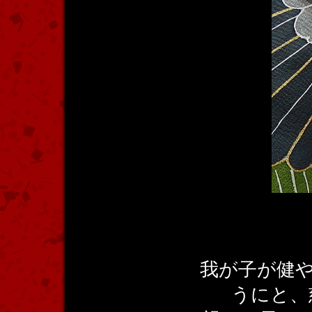
我が子が健
うにと、