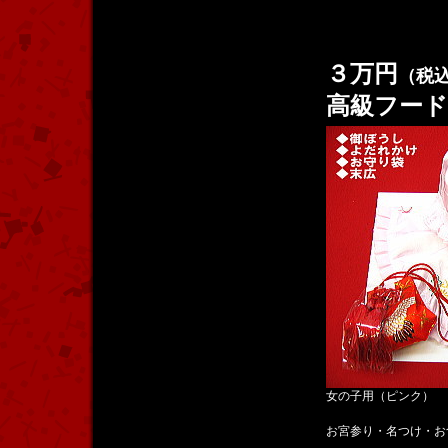
３万円
（税
高級フー
女の子用（ピンク）
お宮参り・名つけ・お