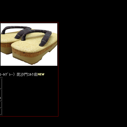
ｰﾙｸﾞﾚｰ）毘沙門ｺﾙｸ底
ｍ