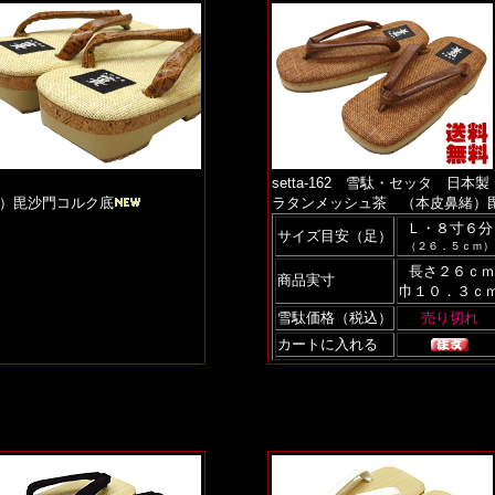
setta-162 雪駄・セッタ 日本製
）毘沙門コルク底
ラタンメッシュ茶 （本皮鼻緒）
Ｌ・８寸６分
サイズ目安（足）
（２６．５ｃｍ）
長さ２６ｃｍ
商品実寸
巾１０．３ｃ
雪駄価格（税込）
カートに入れる