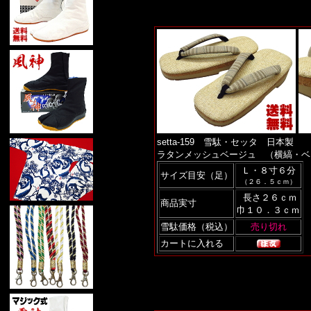
setta-159 雪駄・セッタ 日本製
ラタンメッシュベージュ （横縞・ベ
Ｌ・８寸６分
サイズ目安（足）
（２６．５ｃｍ）
長さ２６ｃｍ
商品実寸
巾１０．３ｃｍ
雪駄価格（税込）
カートに入れる