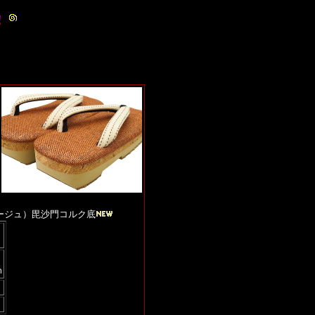
！
ージュ）毘沙門コルク底
ｍ