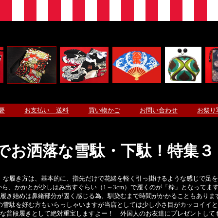
要
お支払い 送料
買い物かご
お問い合わせ
お祭り
でお洒落な雪駄・下駄！特集３
」な履き方は、
基本
的に、指先だけで花緒を軽く引っ掛けるような感じで足を
から、かかとが少しはみ出すぐらい（1～3cm）で履くのが「粋」となってま
履き始めは鼻緒部分が固く感じる為、馴染むまで時間がかかることもありま
の雪駄を好む方もいらっしゃいますが当店としては少し小さ目がカッコイイと
な普段履きとして絶対重宝しますよー！ 外国人のお友達にプレゼントして