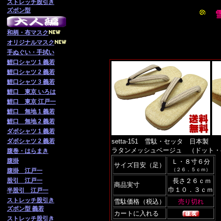
ストレッチ股引き
ズボン型
和柄・布マスク
オリジナルマスク
手ぬぐい・手拭い
鯉口シャツ 1 義若
鯉口シャツ 2 義若
鯉口シャツ 3 義若
鯉口 東京 いろは
鯉口 東京 江戸一
鯉口 無地 1 義若
鯉口 無地 2 義若
ダボシャツ 1 義若
ダボシャツ 2 義若
setta-151 雪駄・セッタ 日本製
ラタンメッシュベージュ （ドット・
腹巻・はらまき
腹掛
Ｌ・８寸６分
サイズ目安（足）
（２６．５ｃｍ）
腹掛 江戸一
股引 江戸一
長さ２６ｃｍ
商品実寸
巾１０．３ｃｍ
半股引 江戸一
ストレッチ股引き
雪駄価格（税込）
ズボン型 義若
カートに入れる
ストレッチ股引き