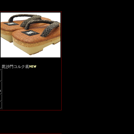
）毘沙門コルク底
ｍ