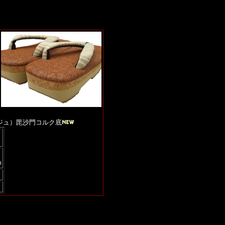
ジュ）毘沙門コルク底
ｍ