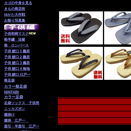
カゴの中身を見る
きもの商店街
ゆかた大作戦
お祭り写真集
子供
和柄マスク
祭半纏 法被
祭 ロンパース
子供 鯉口 1 義若
子供 鯉口 2 義若
子供 鯉口 3 義若
子供 鯉口 4 無地
子供 鯉口 江戸一
祭足袋
カラー祭足袋
NINTABI
カラー足袋
足袋ソックス 子供用
ニッカズボン
腹掛け
腹掛 江戸一
股引・半股引 江戸一