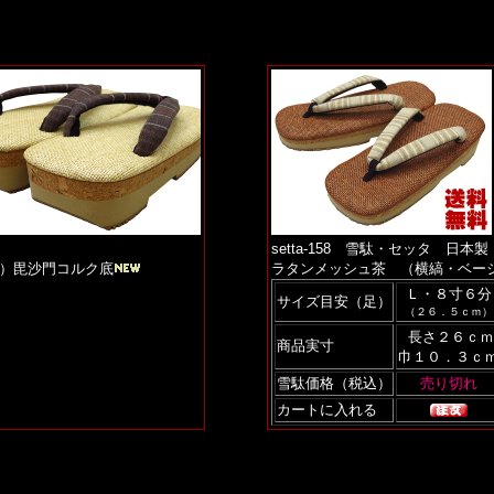
setta-158 雪駄・セッタ 日本製
）毘沙門コルク底
ラタンメッシュ茶 （横縞・ベー
Ｌ・８寸６分
サイズ目安（足）
（２６．５ｃｍ）
長さ２６ｃｍ
商品実寸
巾１０．３ｃ
雪駄価格（税込）
カートに入れる