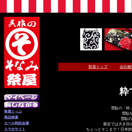
祭屋トップ
会社概
粋
雪駄の「粋
祭屋とっぷ
雪駄
商品検索
雪駄の
セール特設会場
最近では大き目
スマホサイト
ちょっとそこまで！日本的