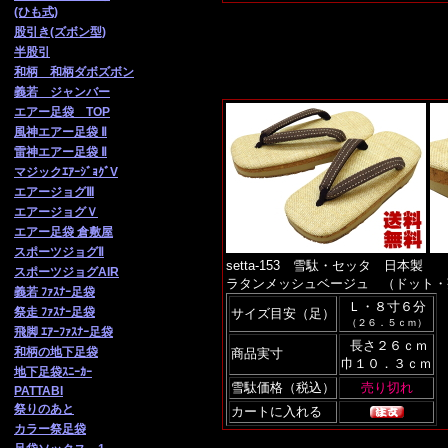
(ひも式)
股引き(ズボン型)
半股引
和柄 和柄ダボズボン
義若 ジャンバー
エアー足袋 TOP
風神エアー足袋 Ⅱ
雷神エアー足袋 Ⅱ
マジックｴｱｰｼﾞｮｸﾞV
エアージョグⅢ
エアージョグＶ
エアー足袋 倉敷屋
スポーツジョグⅡ
setta-153 雪駄・セッタ 日本製
スポーツジョグAIR
ラタンメッシュベージュ （ドット
義若 ﾌｧｽﾅｰ足袋
Ｌ・８寸６分
祭走 ﾌｧ
ｽﾅｰ足袋
サイズ目安（足）
（２６．５ｃｍ）
飛脚 ｴｱｰﾌｧｽﾅｰ足袋
長さ２６ｃｍ
和柄の地下足袋
商品実寸
巾１０．３ｃｍ
地下足袋ｽﾆｰｶｰ
雪駄価格（税込）
PATTABI
祭りのあと
カートに入れる
カラー祭足袋