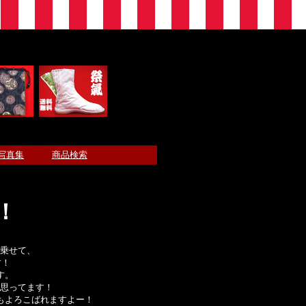
写真集
商品検索
！
乗せて、
す！
す。
思ってます！
もよろこばれますよー！