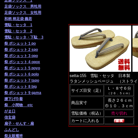
足袋ソックス 1
足袋ソックス 男性用
足袋ソックス 女性用
和柄 柄足袋 義若
雪駄・セッタ 1
雪駄・セッタ 2
雪駄・セッタ・下駄 3
祭 ポシェット 1 po
祭 ポシェット 2 spo
祭 ポシェット 3 opo
祭 ポシェット 4 opox
祭 ポシェット 5 poyo
祭 ポシェット 6 polo
setta-155 雪駄・セッタ 日本製
祭 ポシェット 7 tapo
ラタンメッシュベージュ （ストラ
祭 ポシェット 8 big
Ｌ・８寸６分
サイズ目安（足）
祭 ポシェット 9 gama
（２６．５ｃｍ）
腰下げ巾着
長さ２６ｃｍ
商品実寸
祭 小間物 etc
巾１０．３ｃｍ
がま口
雪駄価格（税込）
信玄袋
カートに入れる
扇子・せんす・扇
ふんどし
祭太鼓襦袢