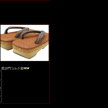
）毘沙門コルク底
ｍ