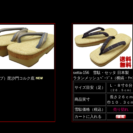
setta-156 雪駄・セッタ 日本製
ラタンメッシュﾍﾞｰｼﾞｭ（横縞・ﾁｬｺ
イプ）毘沙門コルク底
Ｌ・８寸６分
サイズ目安（足）
（２６．５ｃｍ）
長さ２６ｃｍ
商品実寸
巾１０．３ｃ
雪駄価格（税込）
カートに入れる