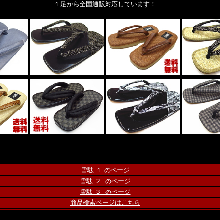
１足から全国通販対応しています！
雪駄 １ のページ
雪駄 ２ のページ
雪駄 ３ のページ
商品検索ページはこちら