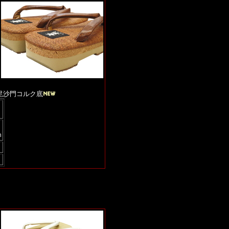
毘沙門コルク底
ｍ