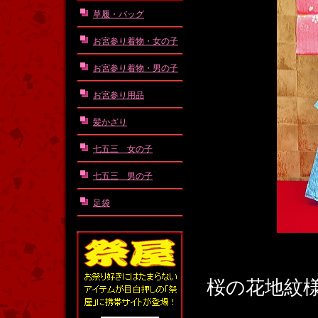
草履・バッグ
お宮参り着物・女の子
お宮参り着物・男の子
お宮参り用品
髪かざり
七五三 女の子
七五三 男の子
足袋
桜の花地紋