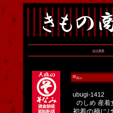
会社概要
次へ
ubugi-1412
のしめ 産
初着の柄に