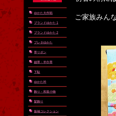
ゆかた大作戦
ご家族みん
ブランドゆかた 1
ブランドゆかた 2
プレタゆかた
帯リボン
細帯・半巾帯
下駄
ゆかた衿
飾り・和装小物
髪飾り
振袖コレクション