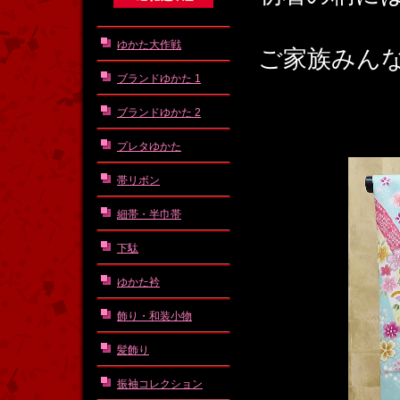
ゆかた大作戦
ご家族みん
ブランドゆかた 1
ブランドゆかた 2
プレタゆかた
帯リボン
細帯・半巾帯
下駄
ゆかた衿
飾り・和装小物
髪飾り
振袖コレクション