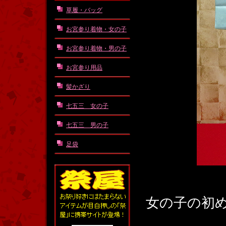
草履・バッグ
お宮参り着物・女の子
お宮参り着物・男の子
お宮参り用品
髪かざり
七五三 女の子
七五三 男の子
足袋
女の子の初