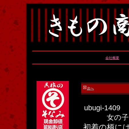
会社概要
次へ
ubugi-1409
女の
初着の柄に