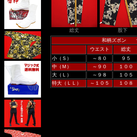
総丈
股下
和柄ズボン 
ウエスト
総丈
小（Ｓ）
～８０
９５
中（Ｍ）
～９０
１００
大（Ｌ）
～９８
１０５
特大（ＬＬ）
～１０５
１０８