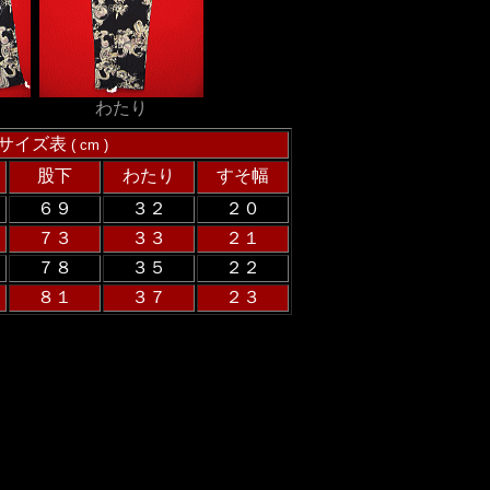
わたり
サイズ表
( cm )
股下
わたり
すそ幅
６９
３２
２０
７３
３３
２１
７８
３５
２２
８１
３７
２３