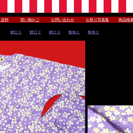
 送料
買い物かご
お問い合わせ
お祭り写真集
商品検
鯉口１
鯉口２
鯉口３
無地１
無地２