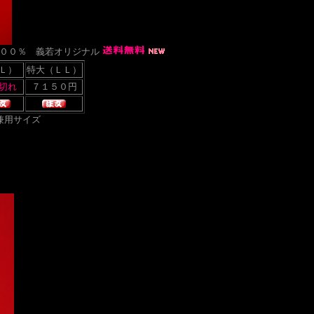
綿１００％ 義若オリジナル
Ｌ）
特大（ＬＬ）
兼用サイズ