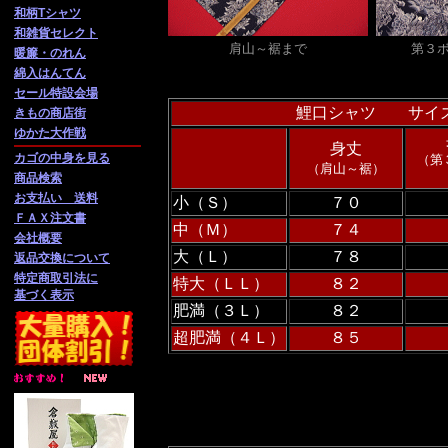
和柄Tシャツ
和雑貨セレクト
肩山～裾まで
第３
暖簾・のれん
綿入はんてん
セール特設会場
鯉口シャツ サイ
きもの商店街
ゆかた大作戦
身丈
カゴの中身を見る
（第
（肩山～裾）
商品検索
お支払い 送料
小（Ｓ）
７０
ＦＡＸ注文書
中（Ｍ）
７４
会社概要
大（Ｌ）
７８
返品交換について
特定商取引法に
特大（ＬＬ）
８２
基づく表示
肥満（３Ｌ）
８２
超肥満（４Ｌ）
８５