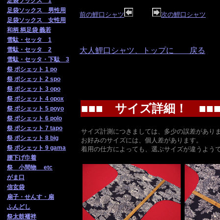
足袋ソックス 1
足袋ソックス 男性用
前の鯉口シャツ
次の鯉口シャツ
足袋ソックス 女性用
和柄 柄足袋 義若
雪駄・セッタ 1
雪駄・セッタ 2
大人鯉口シャツ、トップに 戻る
雪駄・セッタ・下駄 3
祭 ポシェット 1 po
祭 ポシェット 2 spo
祭 ポシェット 3 opo
祭 ポシェット 4 opox
■■■ サイズ詳細！ ■■
祭 ポシェット 5 poyo
祭 ポシェット 6 polo
祭 ポシェット 7 tapo
サイズ計測につきましては、多少の誤差があり
祭 ポシェット 8 big
お好みのサイズには、個人差があります。
祭 ポシェット 9 gama
着用の仕方によっても、選ぶサイズが違うよう
腰下げ巾着
祭 小間物 etc
がま口
信玄袋
扇子・せんす・扇
ふんどし
祭太鼓襦袢