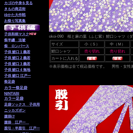
カゴの中身を見る
きもの商店街
ゆかた大作戦
お祭り写真集
子供
和柄マスク
okoi-090 桜と麻の葉（ふじ紫）鯉口シャ
祭半纏 法被
サイズ
小（Ｓ）
中（Ｍ）
祭 ロンパース
鯉口シャツ
子供 鯉口 1 義若
子供 鯉口 2 義若
カートに入れる
子供 鯉口 3 義若
※表示価格は全て税込価格です。
男性・女性
子供 鯉口 4 無地
子供 鯉口 江戸一
祭足袋
カラー祭足袋
NINTABI
カラー足袋
足袋ソックス 子供用
ニッカズボン
腹掛け
腹掛 江戸一
股引・半股引 江戸一