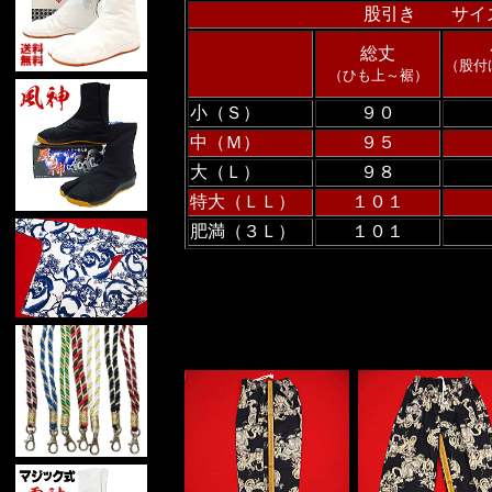
股引き サイ
総丈
（股付
（ひも上～裾）
小（Ｓ）
９０
中（Ｍ）
９５
大（Ｌ）
９８
特大（ＬＬ）
１０１
肥満（３Ｌ）
１０１