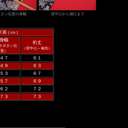
ボタン位置の身幅
背中心から袖口まで
ズ表
( cm )
身幅
裄丈
３ボタン位
（背中心～袖先）
置）
４７
６１
４９
６３
５３
６７
５７
６９
６２
７２
７３
７３