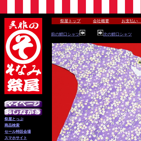
祭屋トップ
会社概要
お支払い
前の鯉口シャツ
次の鯉口シャツ
祭屋とっぷ
商品検索
セール特設会場
スマホサイト