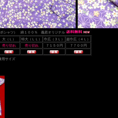
ツ（ダボシャツ） 綿１００％ 義若オリジナル
大（Ｌ）
特大（ＬＬ）
巾広（３Ｌ）
超巾広（４Ｌ）
兼用サイズ