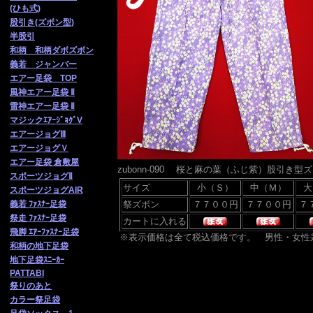
(ひも式)
股引き(ズボン型)
半股引
和柄 和柄ダボズボン
義若 ジャンバー
エアー足袋 TOP
風神エアー足袋 Ⅱ
雷神エアー足袋 Ⅱ
マジックｴｱｰｼﾞｮｸﾞV
エアージョグⅢ
エアージョグＶ
エアー足袋 倉敷屋
zubonn-090 桜と麻の葉（ふじ紫
）
股引き型ズ
スポーツジョグⅡ
サイズ
小（Ｓ）
中（Ｍ）
大
スポーツジョグAIR
義若 ﾌｧｽﾅｰ足袋
祭ズボン
祭走 ﾌｧ
ｽﾅｰ足袋
カートに入れる
飛脚 ｴｱｰﾌｧｽﾅｰ足袋
※表示価格は全て税込価格です。 男性・女性
和柄の地下足袋
地下足袋ｽﾆｰｶｰ
PATTABI
祭りのあと
カラー祭足袋