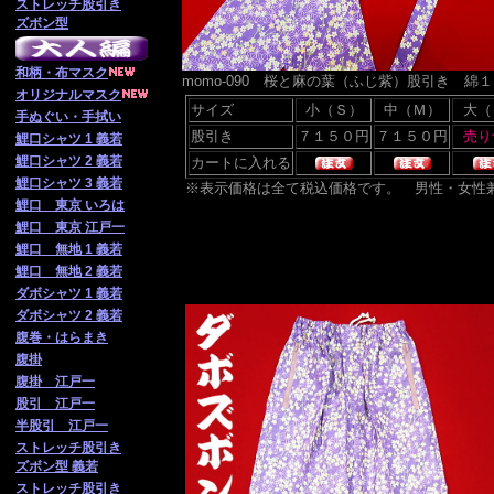
ストレッチ股引き
ズボン型
和柄・布マスク
momo-090 桜と麻の葉（ふじ紫）股引き 
オリジナルマスク
サイズ
小（Ｓ）
中（Ｍ）
大（
手ぬぐい・手拭い
股引き
鯉口シャツ 1 義若
鯉口シャツ 2 義若
カートに入れる
鯉口シャツ 3 義若
※表示価格は全て税込価格です。 男性・女性
鯉口 東京 いろは
鯉口 東京 江戸一
鯉口 無地 1 義若
鯉口 無地 2 義若
ダボシャツ 1 義若
ダボシャツ 2 義若
腹巻・はらまき
腹掛
腹掛 江戸一
股引 江戸一
半股引 江戸一
ストレッチ股引き
ズボン型 義若
ストレッチ股引き