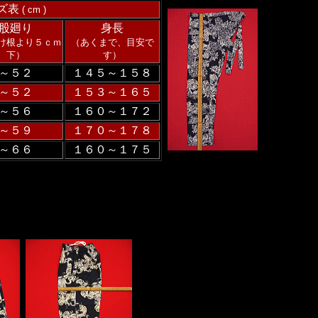
ズ表
( cm )
股廻り
身長
け根より５ｃｍ
（あくまで、目安で
下）
す）
～５２
１４５～１５８
～５２
１５３～１６５
～５６
１６０～１７２
～５９
１７０～１７８
～６６
１６０～１７５