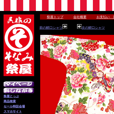
祭屋トップ
会社概要
お支払い 
前の鯉口シャツ
次の鯉口シャツ
祭屋とっぷ
商品検索
セール特設会場
スマホサイト