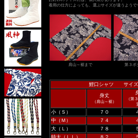
着用の仕方によっても、選ぶサイズが違うようで
肩山～裾まで
第３ボ
鯉口シャツ サイズ
身丈
（第
（肩山～裾）
小（Ｓ）
７０
中（Ｍ）
７４
大（Ｌ）
７８
特大（ＬＬ）
８２