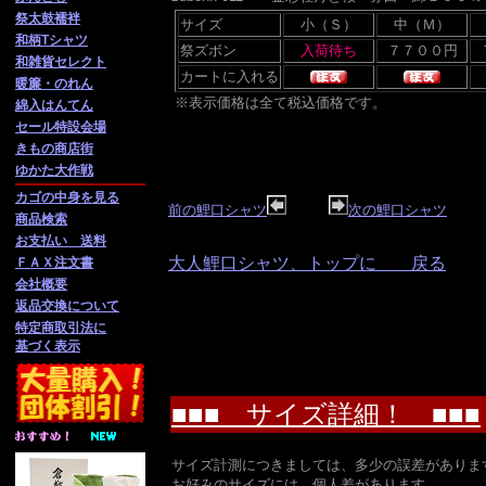
祭太鼓襦袢
サイズ
小（Ｓ）
中（Ｍ）
和柄Tシャツ
祭ズボン
和雑貨セレクト
カートに入れる
暖簾・のれん
※表示価格は全て税込価格です。
綿入はんてん
セール特設会場
きもの商店街
ゆかた大作戦
カゴの中身を見る
前の鯉口シャツ
次の鯉口シャツ
商品検索
お支払い 送料
大人鯉口シャツ、トップに 戻る
ＦＡＸ注文書
会社概要
返品交換について
特定商取引法に
基づく表示
■■■ サイズ詳細！ ■■■
サイズ計測につきましては、多少の誤差がありま
お好みのサイズには、個人差があります。