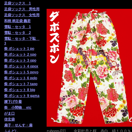
足袋ソックス 1
足袋ソックス 男性用
足袋ソックス 女性用
和柄 柄足袋 義若
雪駄・セッタ 1
雪駄・セッタ 2
雪駄・セッタ・下駄
3
祭 ポシェット 1 po
祭 ポシェット 2 spo
祭 ポシェット 3 opo
祭 ポシェット 4 opox
祭 ポシェット 5 poyo
祭 ポシェット 6 polo
祭 ポシェット 7 tapo
祭 ポシェット 8 big
祭 ポシェット 9 gama
腰下げ巾着
祭 小間物 etc
がま口
信玄袋
扇子・せんす・扇
zubonn-011 金彩牡丹と桜 赤白 綿１００％
ふんどし