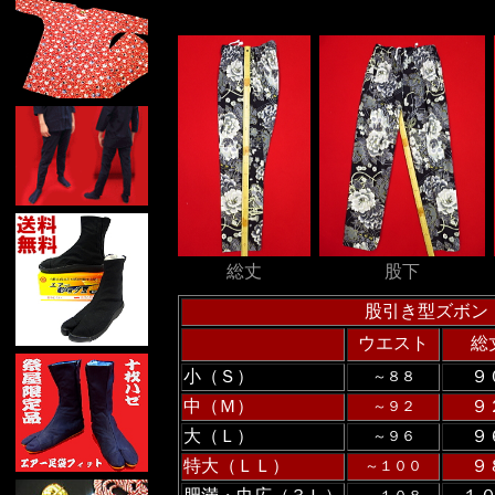
総丈
股下
股引き型ズボ
ウエスト
総
小（Ｓ）
９
～８８
中（Ｍ）
９
～９２
大（Ｌ）
９
～９６
特大（ＬＬ）
９
～１００