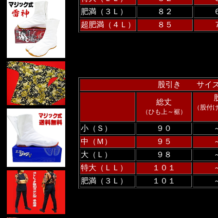
肥満（３Ｌ）
８２
超肥満（４Ｌ）
８５
股引き サイ
総丈
（股付
（ひも上～裾）
小（Ｓ）
９０
中（Ｍ）
９５
大（Ｌ）
９８
特大（ＬＬ）
１０１
肥満（３Ｌ）
１０１