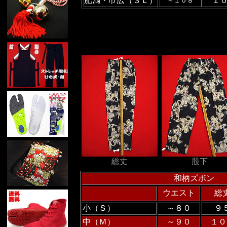
肥満・巾広（３Ｌ）
１
～１０８
総丈
股下
和柄ズボン
ウエスト
総
小（Ｓ）
～８０
９
中（Ｍ）
～９０
１０