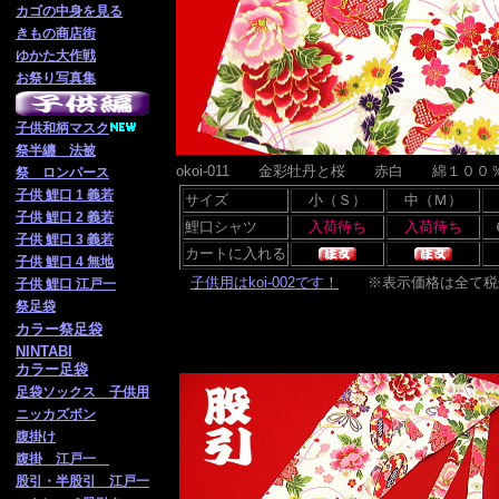
カゴの中身を見る
きもの商店街
ゆかた大作戦
お祭り写真集
子供
和柄マスク
祭半纏 法被
okoi-011 金彩牡丹と桜 赤白 綿１００
祭 ロンパース
子供 鯉口 1 義若
サイズ
小（Ｓ）
中（Ｍ）
子供 鯉口 2 義若
鯉口シャツ
子供 鯉口 3 義若
カートに入れる
子供 鯉口 4 無地
子供用はkoi-002です！
※表示価格は全て税
子供 鯉口 江戸一
祭足袋
カラー祭足袋
NINTABI
カラー足袋
足袋ソックス 子供用
ニッカズボン
腹掛け
腹掛 江戸一
股引・半股引 江戸一