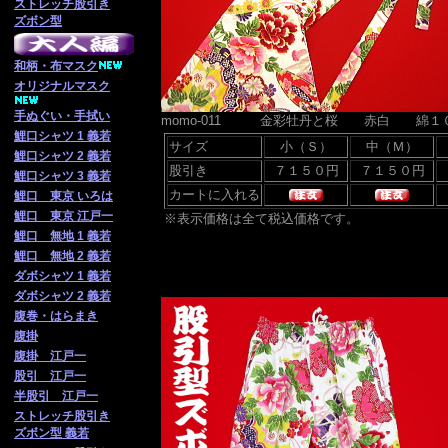
ストレッチ股引き
ズボン型
和柄・布マスク
オリジナルマスク
手ぬぐい・手拭い
momo-011 金彩牡丹と桜 赤白 綿１
鯉口シャツ 1 義若
サイズ
小（Ｓ）
中（Ｍ）
鯉口シャツ 2 義若
股引き
鯉口シャツ 3 義若
カートに入れる
鯉口 東京 いろは
鯉口 東京 江戸一
※表示価格は全て税込価格です。
鯉口 無地 1 義若
鯉口 無地 2 義若
ダボシャツ 1 義若
ダボシャツ 2 義若
腹巻・はらまき
腹掛
腹掛 江戸一
股引 江戸一
半股引 江戸一
ストレッチ股引き
ズボン型 義若