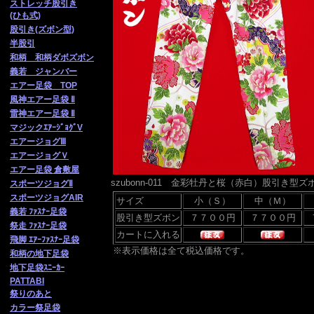
ストレッチ股引き
(ひも式)
股引き(ズボン型)
半股引
和柄 和柄ダボズボン
義若 ジャンバー
エアー足袋 TOP
風神エアー足袋 Ⅱ
雷神エアー足袋 Ⅱ
マジックｴｱｰｼﾞｮｸﾞV
エアージョグⅢ
エアージョグＶ
エアー足袋 倉敷屋
szubonn-011 金彩牡丹と桜（赤白）股引き型
スポーツジョグⅡ
スポーツジョグAIR
サイズ
小（Ｓ）
中（Ｍ）
義若 ﾌｧｽﾅｰ足袋
股引き型ズボン
祭走 ﾌｧ
ｽﾅｰ足袋
カートに入れる
飛脚 ｴｱｰﾌｧｽﾅｰ足袋
※表示価格は全て税込価格です。
和柄の地下足袋
地下足袋ｽﾆｰｶｰ
PATTABI
祭りのあと
カラー祭足袋