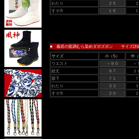
わたり
２５
２
すそ巾
１６
１
■ 義若の藍調むら染めダボズボン サイズ詳細
サイズ
小（S）
中（
ウエスト
～９０
～
総丈
９７
１
股下
７１
７
わたり
３３
３
すそ巾
２０
２