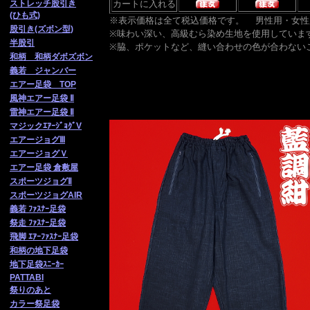
ストレッチ股引き
カートに入れる
(ひも式)
※表示価格は全て税込価格です。
男性用・女性
股引き(ズボン型)
※味わい深い、高級むら染め生地を使用していま
半股引
※脇、ポケットなど、縫い合わせの色が合わない
和柄 和柄ダボズボン
義若 ジャンバー
エアー足袋 TOP
風神エアー足袋 Ⅱ
雷神エアー足袋 Ⅱ
マジックｴｱｰｼﾞｮｸﾞV
エアージョグⅢ
エアージョグＶ
エアー足袋 倉敷屋
スポーツジョグⅡ
スポーツジョグAIR
義若 ﾌｧｽﾅｰ足袋
祭走 ﾌｧ
ｽﾅｰ足袋
飛脚 ｴｱｰﾌｧｽﾅｰ足袋
和柄の地下足袋
地下足袋ｽﾆｰｶｰ
PATTABI
祭りのあと
カラー祭足袋