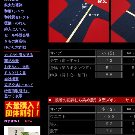
祭太鼓襦袢
和柄Tシャツ
和雑貨セレクト
暖簾・のれん
綿入はんてん
セール特設会場
きもの商店街
ゆかた大作戦
サイズ
小（S）
中（
カゴの中身を見る
身丈（肩～すそ）
７２
７
商品検索
お支払い 送料
身幅（第３ボタン位置）
５１
５
ＦＡＸ注文書
ゆき（背中心～袖口）
５８
６
会社概要
返品交換について
特定商取引法に
基づく表示
■ 義若の藍調むら染め股引き型ズボン サイズ
サイズ
小（Ｓ）
中（
ウエスト
～８８
～
総丈
９２
９
股下
７０
７