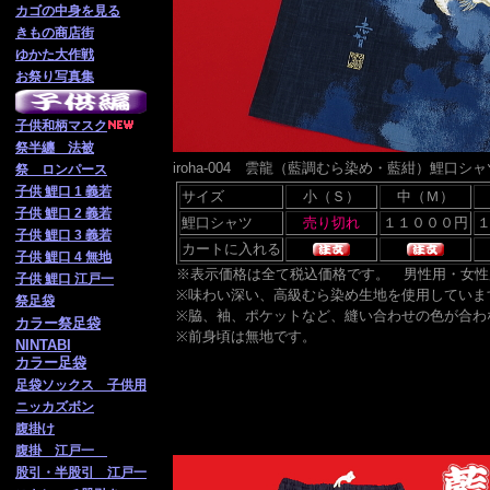
カゴの中身を見る
きもの商店街
ゆかた大作戦
お祭り写真集
子供
和柄マスク
祭半纏 法被
iroha-004 雲龍（藍調むら染め・藍紺）鯉
祭 ロンパース
子供 鯉口 1 義若
サイズ
小（Ｓ）
中（Ｍ）
子供 鯉口 2 義若
鯉口シャツ
子供 鯉口 3 義若
カートに入れる
子供 鯉口 4 無地
※表示価格は全て税込価格です。 男性用・女性
子供 鯉口 江戸一
※味わい深い、高級むら染め生地を使用していま
祭足袋
※脇、袖、ポケットなど、縫い合わせの色が合わ
カラー祭足袋
※前身頃は無地です。
NINTABI
カラー足袋
足袋ソックス 子供用
ニッカズボン
腹掛け
腹掛 江戸一
股引・半股引 江戸一