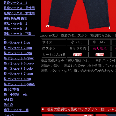
足袋ソックス 1
足袋ソックス 男性用
足袋ソックス 女性用
和柄 柄足袋 義若
雪駄・セッタ 1
雪駄・セッタ 2
雪駄・セッタ・下駄
zubonn-310 義若のダボズボン（藍調むら
3
サイズ
小（Ｓ）
中（Ｍ）
祭 ポシェット 1 po
祭 ポシェット 2 spo
祭ズボン
祭 ポシェット 3 opo
カートに入れる
祭 ポシェット 4 opox
※表示価格は全て税込価格です。
男性用・女性
祭 ポシェット 5 poyo
※味わい深い、高級むら染め生地を使用していま
祭 ポシェット 6 polo
※脇、ポケットなど、縫い合わせの色が合わない
祭 ポシェット 7 tapo
祭 ポシェット 8 big
祭 ポシェット 9 gama
腰下げ巾着
祭 小間物 etc
がま口
信玄袋
■ 義若の藍調むら染めバックプリント鯉口シャ
扇子・せんす・扇
ふんどし