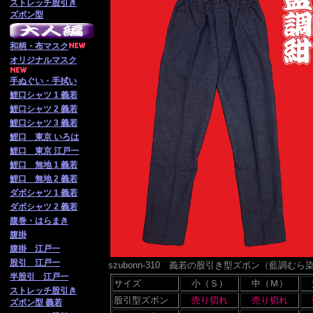
ストレッチ股引き
ズボン型
和柄・布マスク
オリジナルマスク
手ぬぐい・手拭い
鯉口シャツ 1 義若
鯉口シャツ 2 義若
鯉口シャツ 3 義若
鯉口 東京 いろは
鯉口 東京 江戸一
鯉口 無地 1 義若
鯉口 無地 2 義若
ダボシャツ 1 義若
ダボシャツ 2 義若
腹巻・はらまき
腹掛
腹掛 江戸一
股引 江戸一
szubonn-310 義若の股引き型ズボン（藍
半股引 江戸一
サイズ
小（Ｓ）
中（Ｍ）
ストレッチ股引き
股引型ズボン
ズボン型 義若