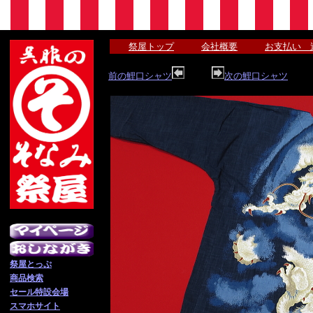
祭屋トップ
会社概要
お支払い 
前の鯉口シャツ
次の鯉口シャツ
祭屋とっぷ
商品検索
セール特設会場
スマホサイト