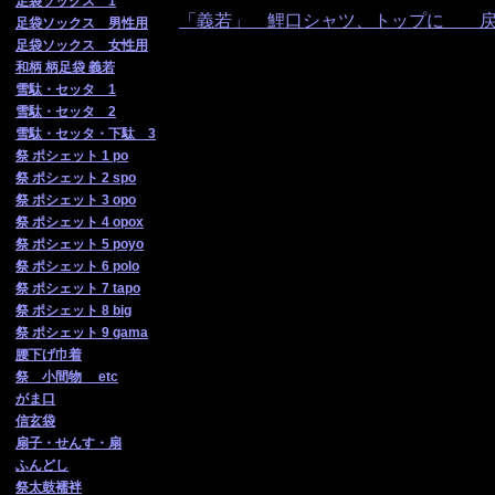
足袋ソックス 1
「義若」 鯉口シャツ、トップに 
足袋ソックス 男性用
足袋ソックス 女性用
和柄 柄足袋 義若
雪駄・セッタ 1
雪駄・セッタ 2
雪駄・セッタ・下駄 3
祭 ポシェット 1 po
祭 ポシェット 2 spo
祭 ポシェット 3 opo
祭 ポシェット 4 opox
祭 ポシェット 5 poyo
祭 ポシェット 6 polo
祭 ポシェット 7 tapo
祭 ポシェット 8 big
祭 ポシェット 9 gama
腰下げ巾着
祭 小間物 etc
がま口
信玄袋
扇子・せんす・扇
ふんどし
祭太鼓襦袢