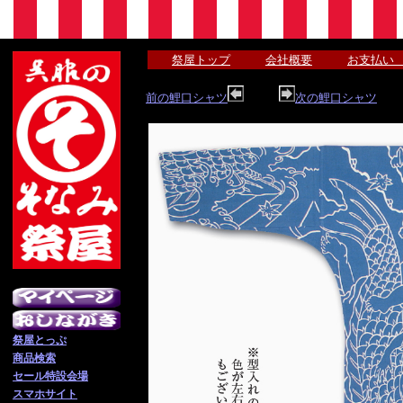
祭屋トップ
会社概要
お支払い
前の鯉口シャツ
次の鯉口シャツ
祭屋とっぷ
商品検索
セール特設会場
スマホサイト