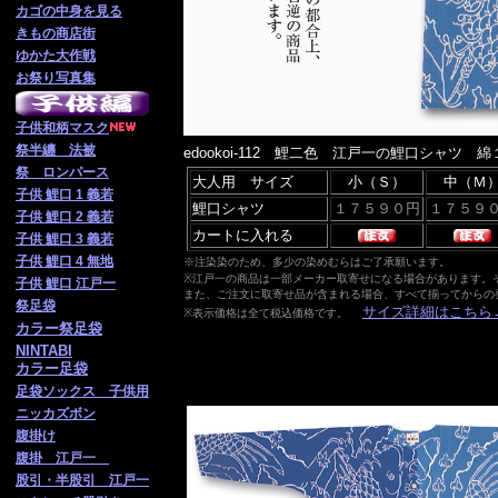
カゴの中身を見る
きもの商店街
ゆかた大作戦
お祭り写真集
子供
和柄マスク
祭半纏 法被
edookoi-112 鯉二色 江戸一の鯉口シャツ 
祭 ロンパース
大人用 サイズ
小（Ｓ）
中（Ｍ
子供 鯉口 1 義若
鯉口シャツ
子供 鯉口 2 義若
カートに入れる
子供 鯉口 3 義若
子供 鯉口 4 無地
※注染染のため、多少の染めむらはご了承願います。
※江戸一の商品は一部メーカー取寄せになる場合があります。
子供 鯉口 江戸一
また、ご注文に取寄せ品が含まれる場合、すべて揃ってからの
祭足袋
サイズ詳細はこちら
※表示価格は全て税込価格です。
カラー祭足袋
NINTABI
カラー足袋
足袋ソックス 子供用
ニッカズボン
腹掛け
腹掛 江戸一
股引・半股引 江戸一