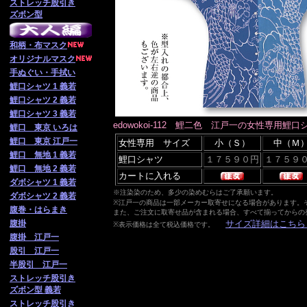
ストレッチ股引き
ズボン型
和柄・布マスク
オリジナルマスク
手ぬぐい・手拭い
鯉口シャツ 1 義若
鯉口シャツ 2 義若
鯉口シャツ 3 義若
edowokoi-112 鯉二色 江戸一の女性専用鯉
鯉口 東京 いろは
鯉口 東京 江戸一
女性専用 サイズ
小（Ｓ）
中（Ｍ
鯉口 無地 1 義若
鯉口シャツ
鯉口 無地 2 義若
カートに入れる
ダボシャツ 1 義若
※注染染のため、多少の染めむらはご了承願います。
ダボシャツ 2 義若
※江戸一の商品は一部メーカー取寄せになる場合があります。
腹巻・はらまき
また、ご注文に取寄せ品が含まれる場合、すべて揃ってからの
腹掛
サイズ詳細はこちら
※表示価格は全て税込価格です。
腹掛 江戸一
股引 江戸一
半股引 江戸一
ストレッチ股引き
ズボン型 義若
ストレッチ股引き