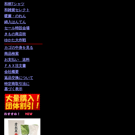
和柄Tシャツ
和雑貨セレクト
暖簾・のれん
綿入はんてん
セール特設会場
きもの商店街
ゆかた大作戦
カゴの中身を見る
商品検索
お支払い 送料
ＦＡＸ注文書
会社概要
返品交換について
特定商取引法に
基づく表示