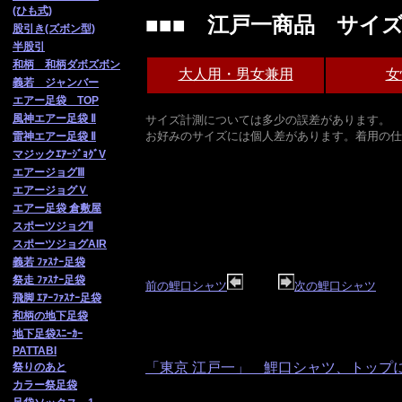
(ひも式)
■■■ 江戸一商品 サイズ
股引き(ズボン型)
半股引
和柄 和柄ダボズボン
大人用・男女兼用
女
義若 ジャンバー
エアー足袋 TOP
風神エアー足袋 Ⅱ
サイズ計測については多少の誤差があります。
お好みのサイズには個人差があります。着用の仕
雷神エアー足袋 Ⅱ
マジックｴｱｰｼﾞｮｸﾞV
エアージョグⅢ
エアージョグＶ
エアー足袋 倉敷屋
スポーツジョグⅡ
スポーツジョグAIR
義若 ﾌｧｽﾅｰ足袋
祭走 ﾌｧ
ｽﾅｰ足袋
前の鯉口シャツ
次の鯉口シャツ
飛脚 ｴｱｰﾌｧｽﾅｰ足袋
和柄の地下足袋
地下足袋ｽﾆｰｶｰ
PATTABI
「東京 江戸一」 鯉口シャツ、トップ
祭りのあと
カラー祭足袋